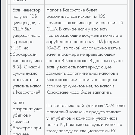
Если инвестор
Налог в Казахстане будет
получил 10$
рассчитываться исходя из 10$
дивидендов, в
начисленных дивидендов и составит 1$
США был
США. В случае если у вас есть
удержан налог
подтверждающие документы по уплате
в размере
зарубежного налога в США (форма
3
1.5$, на
1042-S), то такой налог можно взять в
6
брокерский
зачет в размере не превышающем
счет поступило
налога В Казахстане. В данном случае
8.5$. С какой
если у вас есть подтверждающие
суммы нужно
документы дополнительных налогов в
рассчитать и
Казахстане вам платить не придется.
уплатить налог
Если же документов нет, то налог в
в Казахстане?
Казахстане надо будет заплатить.
Когда
По состоянию на 3 февраля 2024 года
разрешат учет
Налоговый кодекс не предусмативает
убытков и
учет убытков и комиссий участников
комисси
3
рынка. КГД активно консультируется по
брокеров при
7
этому поводу со специалистами EY.
расчете