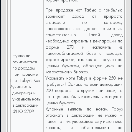
При продаже нот Табыс с прибылью
возникает доход от прироста
стоимости по которому
налогоплательщик должен отчитаться
самостоятельно. Такой доход
необходимо отразить в декларации по
форме 270 и исключить из
налогооблагаемой базы с помощью
Нужно ли
корректировки, так как он получен по
отчитываться
ценным бумагам, обращающимся на
по доходам
казахстанских биржах.
при продаже
Указывать ноты Tabys в форме 250 не
1
нот Tabys? Как
требуется! Однако но если декларация
2
учитывать
250 подается по другим причинам, то
дивиденды и
ноты должны быть включены в раздел о
указывать ноты
ценных бумагах.
в декларации
Купонные выплаты по нотам Tabys
ФНО 270?
отражать в декларации не нужно –
налог по ним удерживается у источника
выплаты, и обязательства по