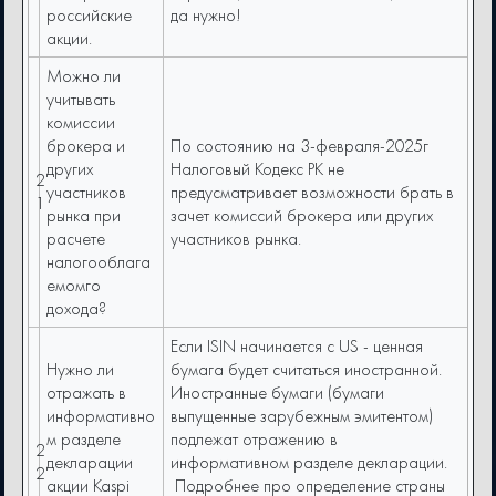
российские
да нужно!
акции.
Можно ли
учитывать
комиссии
брокера и
По состоянию на 3-февраля-2025г
других
Налоговый Кодекс РК не
2
участников
предусматривает возможности брать в
1
рынка при
зачет комиссий брокера или других
расчете
участников рынка.
налогооблага
емомго
дохода?
Если ISIN начинается с US - ценная
Нужно ли
бумага будет считаться иностранной.
отражать в
Иностранные бумаги (бумаги
информативно
выпущенные зарубежным эмитентом)
м разделе
подлежат отражению в
2
декларации
информативном разделе декларации.
2
акции Kaspi
Подробнее про определение страны