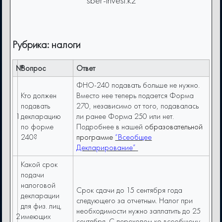
sber-invest.kz
Рубрика: налоги
№
Вопрос
Ответ
ФНО-240 подавать больше не нужно.
Кто должен
Вместо нее теперь подается Форма
подавать
270, независимо от того, подавалась
1
декларацию
ли ранее Форма 250 или нет.
по форме
Подробнее в нашей
образовательной
240?
программе
“Всеобщее
Декларирование”
Какой срок
подачи
налоговой
Cрок сдачи до 15 сентября года
декларации
следующего за отчетным. Налог при
для физ. лиц,
необходимости нужно заплатить до 25
2
имеющих
сентября. С переходом ко всеобщему