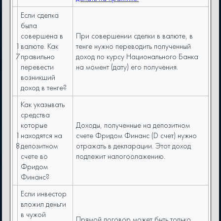
Если сделка
была
совершена в
При совершении сделки в валюте, в
1
валюте. Как
тенге нужно переводить полученный
7
правильно
доход по курсу Национального Банка
перевести
на момент (дату) его получения.
возникший
доход в тенге?
Как указывать
средства
которые
Доходы, полученные на депозитном
1
находятся на
счете Фридом Финанс (D счет) нужно
8
депозитном
отражать в декларации. Этот доход
счете во
подлежит налогоолажению.
Фридом
Финанс?
Если инвестор
вложил деньги
в чужой
Прямой договор может быть только