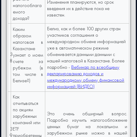
Изменения планируются, но срок
налогооблага
введения их в действие пока не
емого
известен.
дохода?
Белиз, как и более 100 других стран
Каким
участников соглашения о
образом
международном обмене информацией
налоговая в
уже в автоматическом режиме
Казахстане
3
обменивается данными данными с
узнает о моем
8
нашей налоговой в Казахстане. Более
счете за
подробно -
Вебинар по всеобщему
рубежом (в
декларированию доходов и
том числе в
международному обмену финансовой
Белизе?)
информацией (ВИДЕО)
Как
отчитываться
по акциям
Это очень обширный вопрос.
зарубежных
Подробно изучить налогообложение
компаний или
ценных бумаг на локальном и
3
ETF
зарубежном рынке можно в нашей
9
приобретенны