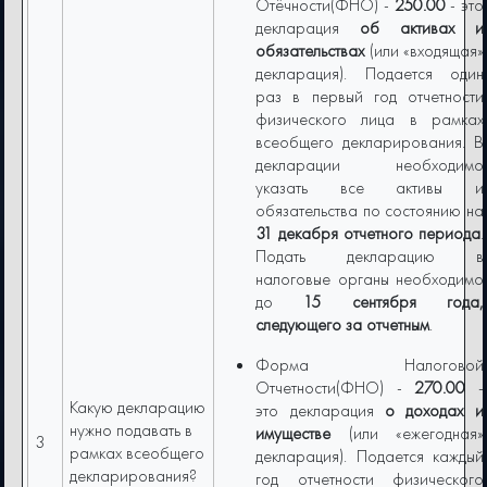
Отёчности(ФНО) -
250.00
- это
декларация
об активах и
обязательствах
(или
«входящая»
декларация). Подается один
раз в первый год отчетности
физического лица в рамках
всеобщего декларирования. В
декларации необходимо
указать все активы и
обязательства по состоянию на
31 декабря отчетного периода
.
Подать декларацию в
налоговые органы необходимо
до
15 сентября года,
следующего за отчетным
.
Форма Налоговой
Отчетности(ФНО) -
270.00
-
Какую декларацию
это декларация
о доходах и
нужно подавать в
имуществе
(или «ежегодная»
3
рамках всеобщего
декларация). Подается каждый
декларирования?
год отчетности физического