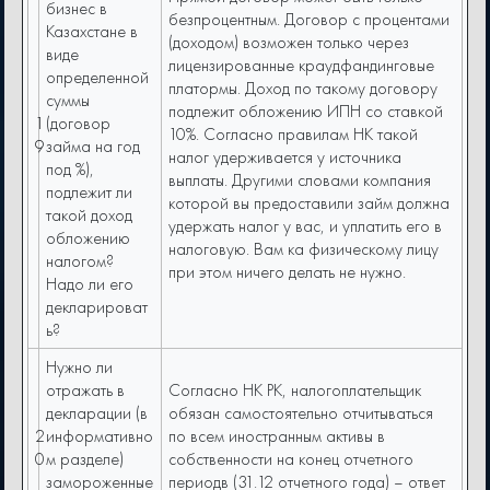
бизнес в
безпроцентным. Договор с процентами
Казахстане в
(доходом) возможен только через
виде
лицензированные краудфандинговые
определенной
платормы. Доход по такому договору
суммы
подлежит обложению ИПН со ставкой
1
(договор
10%. Согласно правилам НК такой
9
займа на год
налог удерживается у источника
под %),
выплаты. Другими словами компания
подлежит ли
которой вы предоставили займ должна
такой доход
удержать налог у вас, и уплатить его в
обложению
налоговую. Вам ка физическому лицу
налогом?
при этом ничего делать не нужно.
Надо ли его
декларироват
ь?
Нужно ли
отражать в
Согласно НК РК, налогоплательщик
декларации (в
обязан самостоятельно отчитываться
2
информативно
по всем иностранным активы в
0
м разделе)
собственности на конец отчетного
замороженные
периодв (31.12 отчетного года) – ответ