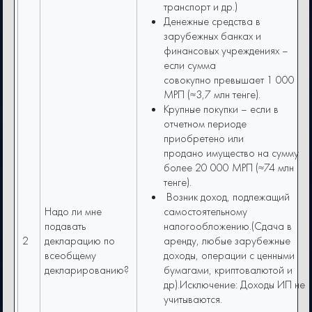
транспорт и др.)
Денежные средства в
зарубежных банках и
финансовых учреждениях –
если сумма
совокупно превышает 1 000
МРП (≈3,7 млн тенге).
Крупные покупки – если в
отчетном периоде
приобретено или
продано имущество на сумму
более 20 000 МРП (≈74 млн
тенге).
Возник доход, подлежащий
Надо ли мне
самостоятельному
подавать
налогообложению.(Сдача в
2
декларацию по
аренду, любые зарубежные
всеобщему
доходы, операции с ценными
декларированию?
бумагами, криптовалютой и
др).Исключение: Доходы ИП не
учитываются.