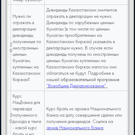
Дивиденды Казахстанских эмитентов
Нужно ли
отражать в декларации не нужно.
отражать в
Дивиденды по зарубежным ценным
декларации
бумагам (в том числе по ценным
дивиденды,
бумагам приобретенным на
полученные по
Казахстанских биржах) указывать в
2
иностранным
декларации нужно. В случае если
9
ценным
дивиденды получены по иностранным
бумагам,
ценным бумагам купленным на
купленным на
Казахстанских биржах налогом они
Казахстанских
облагаться не будут. Подробнее в
биржах?
нашей
образовательной программе
“Всеобщее Декларирование”
Курс
НацБанка для
перевода
Курс брать из архива Национального
3
полученного
банка на дату совершения сделки или
0
дохода в тенге
получения дивидендов. Ссылка на
- какой курс
архив Национального Банка
брать и на