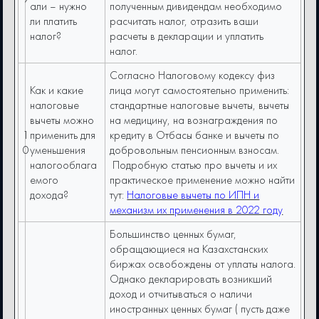
али – нужно
полученным дивидендам необходимо
ли платить
расчитать налог, отразить ваши
налог?
расчеты в декларации и уплатить
налог.
Согласно Налоговому кодексу физ
Как и какие
лица могут самостоятельно применить:
налоговые
стандартные налоговые вычеты, вычеты
вычеты можно
на медицину, на вознаграждения по
1
применить для
кредиту в Отбасы банке и вычеты по
0
уменьшения
добровольным пенсионным взносам.
налогооблага
Подробную статью про вычеты и их
емого
практическое применение можно найти
дохода?
тут:
Налоговые вычеты по ИПН и
механизм их применения в 2022 году
Большинство ценных бумаг,
обращающиеся на Казахстанских
биржах освобождены от уплаты налога.
Однако декларировать возникший
доход и отчитываться о наличи
иностранных ценных бумаг ( пусть даже