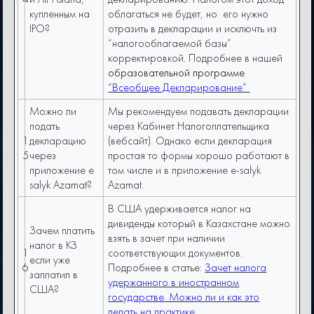
купленным на
облагаться не будет, но его нужно
IPO?
отразить в декларации и исключть из
“налогооблагаемой базы”
корректировкой. Подробнее в нашей
образовательной программе
“Всеобщее Декларирование”
Можно ли
Мы рекомендуем подавать декларации
подать
через Кабинет Налогоплательщика
1
декларацию
(вебсайт). Однако если декларация
5
через
простая то формы хорошо работают в
приложение e
том числе и в приложение e-salyk
salyk Azamat?
Azamat.
В США удерживается налог на
дивиденды который в Казахстане можно
Зачем платить
взять в зачет при наличии
налог в КЗ
1
соответствующих документов.
если уже
6
Подробнее в статье:
Зачет налога
заплатил в
удержанного в иностранном
США?
государстве. Можно ли и как это
делать на практике.