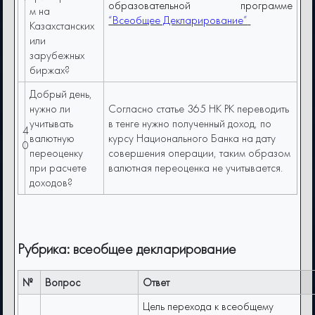
образовательной программе
м на
“Всеобщее Декларирование”
Казахстанских
или
зарубежных
биржах?
Добрый день,
нужно ли
Согласно статье 365 НК РК переводить
учитывать
в тенге нужно полученный доход, по
4
валютную
курсу Национального Банка на дату
0
переоценку
совершения операции, таким образом
при расчете
валютная переоценка не учитывается.
доходов?
Рубрика: всеобщее декларирование
№
Вопрос
Ответ
Цель перехода к всеобщему