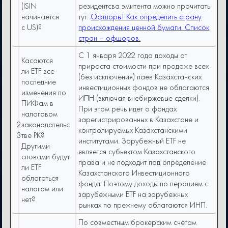
(ISIN
резидентсва эмитента можно прочитать
начинается
тут:
Офшоры! Как определить страну
с US)?
происхождения ценной бумаги. Список
стран – офшоров.
С 1 января 2022 года доходы от
Касаются
прироста стоимости при продаже всех
ли ETF все
(без исключения) паев Казахстанских
последние
инвестиционных фондов не облагаются
изменения по
ИПН (включая внебиржевые сделки).
ПИФам в
При этом речь идет о фондах
налоговом
зарегистрированных в Казахстане и
2
законодательс
контролируемых Казахстанскими
3
тве РК?
институтами. Зарубежный ETF не
Другими
является субьектом Казахстанского
словами будут
права и не подходит под определение
ли ETF
Казахстанского Инвестиционного
облагаться
фонда. Поэтому доходы по перациям с
налогом или
зарубежными ETF на зарубежных
нет?
рынках по прежнему облагаются ИНП.
По совместным брокерским счетам