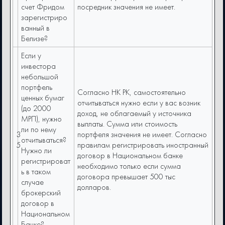
счет Фридом
посредник значения не имеет.
зарегистриро
ванный в
Белизе?
Если у
инвестора
небольшой
портфель
Согласно НК РК, самостоятельно
ценных бумаг
отчитываться нужно если у вас возник
(до 2000
доход, не облагаемый у источника
МРП), нужно
выплаты. Сумма или стоимость
ли по нему
3
портфеля значения не имеет. Согласно
отчитываться?
5
правилам регистрировать иностранный
Нужно ли
договор в Национальном банке
регистрироват
необходимо только если сумма
ь в таком
договора превышает 500 тыс
случае
долларов.
брокерский
договор в
Национальном
Банке?