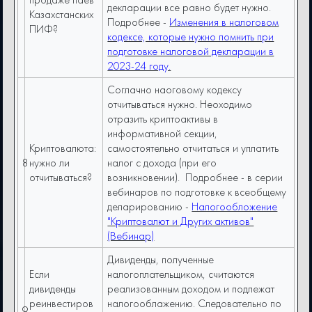
декларации все равно будет нужно.
Казахстанских
Подробнее -
Изменения в налоговом
ПИФ?
кодексе, которые нужно помнить при
подготовке налоговой декларации в
2023-24 году.
Соглачно наоговому кодексу
отчитываться нужно. Неоходимо
отразить криптоактивы в
информативной секции,
Криптовалюта:
самостоятельно отчитаться и уплатить
8
нужно ли
налог с дохода (при его
отчитываться?
возникновении). Подробнее - в серии
вебинаров по подготовке к всеобщему
деларированию -
Налогообложение
"Криптовалют и Других активов"
(Вебинар)
Дивиденды, полученные
Если
налогоплательщиком, считаются
дивиденды
реализованным доходом и подлежат
реинвестиров
налогооблажению. Следовательно по
9