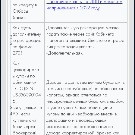
Налоговые вычеты по ИПН и механизм
по кредиту в
их применения в 2022 году
Отбасы
банке?
Как сдать
Дополнительную декларацию можно
дополнительну
подать также через сайт Кабинета
3
ю декларацию
Налогоплательщика. Для этого в графе
3
по форме
вид декларации указать -
270?
«Дополнительная».
Как
декларироват
ь купоны по
облигациям
Доходы по долговым ценным бумагам (в
FRHC (ISIN
том числе зарубежным) не облагаются
US356390104
налогом, однако отчитаться по
6),
иностранным ценным бумагам в любом
3
выпущенным на
случае нужно. Сами облигации и
4
AIX, если
купоны по ним необходимо внести в
куплены они
декларацию и в последующем
были через
исключить из налогооблагаемого
брокерский
дохода корректировкой. Брокер как