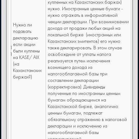
купленных на Казахстанских баржах)
нужно. Иностранные ценные бумаги -
нужно отражать в информативной
чекции декларации. При возникновении
Нужно ли
дохода от продажи любых акций на
подавать
локальной бирже (иностранных или
декларацию
Казахстанских эмитентов) его нужно
если акции
1
также декларировать. В этом случае
были куплены
1
освобождние от уплаты налога
на KASE/ AIX
реализуется путем исключения
(на
возникщего дохода из
Казахстанских
налогооблагаемой базы при
биржах?)
составлении декларации
(корректировка). Дивиденды
полученные по иностранным ценным
бумагам обращающимся на
Казахстанской бирже, аналогично
ценным бумагам, подлежат
обязатеьному отражению в налоговой
декларации и исключению из
налогооблагаемой базы
корректировкой.