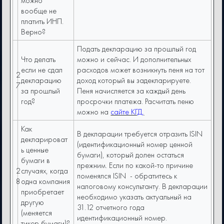
можно
вообще не
платить ИНП.
Верно?
Подать декларацию за прошлый год
Что делать
можно и сейчас. И дополнительных
если не сдал
расходов может возникнуть пеня на тот
2
декларацию
доход который вы задекларируете.
7
за прошлый
Пеня начисляется за каждый день
год?
просрочки платежа. Расчитать пеню
можно на
сайте КГД.
Как
В декларации требуется отразить ISIN
декларироват
(идентификационный номер ценной
ь ценные
бумаги), который долен остаться
бумаги в
прежним. Если по какой-то причине
2
случаях, когда
поменялся ISIN - обратитесь к
8
одна компания
налоговому консультанту. В декларации
приобретает
необходимо указать актуальный на
другую
31.12 отчетного года
(меняется
идентификационный номер.
тикер бумаги)?