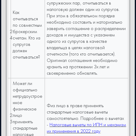
супружеских пар, отчитываться в
налоговую должен один из супругов.
Как
При этом в обязательном порядке
отчитываться
необходимо составить и наториально
по совместным
заверить соглашение о распределении
2
брокерским
доходов и имущества с указанием
4
счетам. Кто из
одного из супругов в качестве
супругов
владельца в целях налоговой
должен
отчетности (того кто отчитывается).
отчитываться?
Оригинал соглашения необходимо
хранить на протяжении 3х лет и
своевременно обновлять.
Может ли
официально
нетрудоустрое
нное
Физ лицо в праве применять
физическое
стандартные налоговые вычеты
2
лицо
самостоятельно. Подробнее о вычетах
5
применять
-
Налоговые вычеты по ИПН и механизм
стандартные
их применения в 2022 году
налоговые