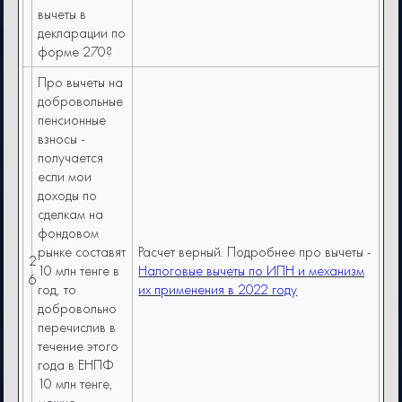
вычеты в
декларации по
форме 270?
Про вычеты на
добровольные
пенсионные
взносы -
получается
если мои
доходы по
сделкам на
фондовом
рынке составят
Расчет верный. Подробнее про вычеты -
2
10 млн тенге в
Налоговые вычеты по ИПН и механизм
6
год, то
их применения в 2022 году
добровольно
перечислив в
течение этого
года в ЕНПФ
10 млн тенге,