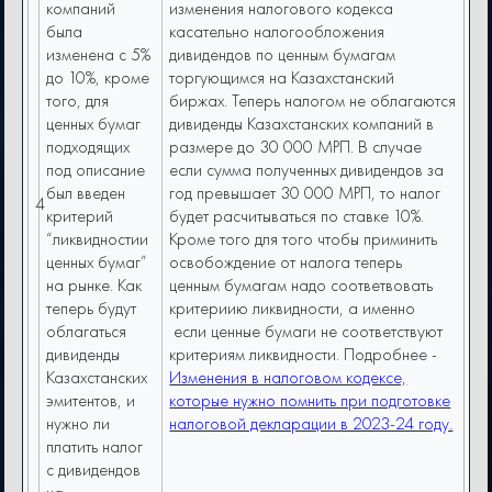
компаний
изменения налогового кодекса
была
касательно налогообложения
изменена с 5%
дивидендов по ценным бумагам
до 10%, кроме
торгующимся на Казахстанский
того, для
биржах. Теперь налогом не облагаются
ценных бумаг
дивиденды Казахстанских компаний в
подходящих
размере до 30 000 МРП. В случае
под описание
если сумма полученных дивидендов за
был введен
год превышает 30 000 МРП, то налог
4
критерий
будет расчитываться по ставке 10%.
“ликвидностии
Кроме того для того чтобы приминить
ценных бумаг”
освобождение от налога теперь
на рынке. Как
ценным бумагам надо соответвовать
теперь будут
критериию ликвидности, а именно
облагаться
если ценные бумаги не соответствуют
дивиденды
критериям ликвидности. Подробнее -
Казахстанских
Изменения в налоговом кодексе,
эмитентов, и
которые нужно помнить при подготовке
нужно ли
налоговой декларации в 2023-24 году.
платить налог
с дивидендов