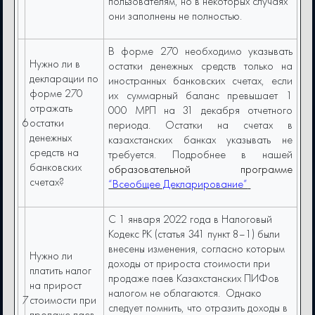
пользователям, но в некоторых случаях
они заполнены не полностью.
В форме 270 необходимо указывать
Нужно ли в
остатки денежных средств только на
декларации по
иностранных банковских счетах, если
форме 270
их суммарный баланс превышает 1
отражать
000 МРП на 31 декабря отчетного
6
остатки
периода. Остатки на счетах в
денежных
казахстанских банках указывать не
средств на
требуется. Подробнее в нашей
банковских
образовательной программе
счетах?
“Всеобщее Декларирование”
С 1 января 2022 года в Налоговый
Кодекс РК (статья 341 пункт 8–1) были
внесены изменения, согласно которым
Нужно ли
доходы от прироста стоимости при
платить налог
продаже паев Казахстанских ПИФов
на прирост
налогом не облагаются. Однако
7
стоимости при
следует помнить, что отразить доходы в
продаже паев