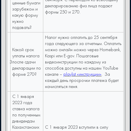
ценные бумаги
декларированию физ лица подают
зарубежом и
формы 250 и 270.
какую форму
нужно
подавать?
Налог нужно оплатить до 25 сентября
года следующего за отчетным. Оплатить
Какой срок
можно онлайн можно через Homebank,
уплаты налога
Kaspi или E-gov. Пошаговые
3
после сдачи
видеоинструкции по каждому из
декларации по
способов доступны на нашем YouTube
форме 270?
канале –
playlist «инструкции»
. За
каждый день просрочки платежа будет
начисляться пеня.
С 1 января
2023 года
ставка налога
по полученным
дивидендам
Казахстанских
С 1 января 2023 вступили в силу