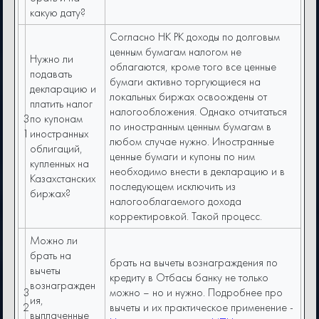
какую дату?
Согласно НК РК доходы по долговым
ценным бумагам налогом не
Нужно ли
облагаются, кроме того все ценные
подавать
бумаги активно торгующиеся на
декларацию и
локальных биржах освоождены от
платить налог
налогообложения. Однако отчитаться
3
по купонам
по иностранным ценным бумагам в
1
иностранных
любом случае нужно. Иностранные
облигаций,
ценные бумаги и купоны по ним
купленных на
необходимо внести в декларацию и в
Казахстанских
последующем исключить из
биржах?
налогооблагаемого дохода
корректировкой. Такой процесс.
Можно ли
брать на
брать на вычеты вознаграждения по
вычеты
кредиту в Отбасы банку не только
вознагражден
3
можно – но и нужно. Подробнее про
ия,
2
вычеты и их практическое применение -
выплаченные