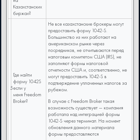
на
Казахстанских
биржах?
Не все казахстанские брокеры могут
предоставить форму 1042-S.
Большинство из них работают на
американском рынке через
посредников, не отчитываются перед
налоговым комитетом США (IRS), не
заполняют формы налоговой
отчетности США и, соответственно, не
Где найти
могут предоставить 1042-S в
форму 1042S
подтверждение уплаченных налогов за
5
если у
рубежом.
меня Freedom
Broker?
В случае с Freedom Broker такая
возможность существует — компания
работала над интеграцией формы
1042-S через терминал. На момент
обновления данного материала
формы предоставляются