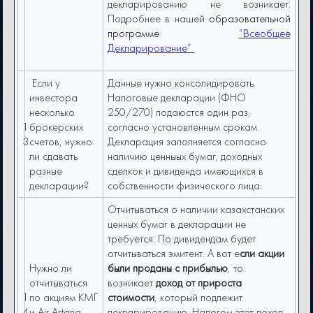
декларированию не возникает.
Подробнее в нашей
образовательной
программе
“Всеобщее
Декларирование”
Если у
Данные нужно консолидировать.
инвестора
Налоговые декларации (ФНО
несколько
250/270) подаюстся один раз,
1
брокерских
согласно установленным срокам.
3
счетов, нужно
Декларация заполняется согласно
ли сдавать
наличию ценныых бумаг, доходных
разные
сделкок и дивиденда имеющихся в
декларации?
собственности физического лица.
Отчитываться о наличии казахстанских
ценных бумаг в декларации не
требуется. По дивидендам будет
отчитываться эмитент. А вот е
сли акции
Нужно ли
были проданы с прибылью
, то
отчитываться
возникает
доход от прироста
1
по акциям КМГ
стоимости
, который подлежит
4
и Air Astana,
декларированию. Налогом этот доход