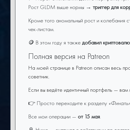
Рост GLDM выше нормы →
триггер для кор
Кроме того аномальный рост и колебания с
чек-листам.
🪙 В этом году я также
добавил криптовалю
Полная версия на Patreon
На моей странице в Patreon описан весь пр
советник.
Если вы ведёте идентичный портфель — вам 
👉 Просто переходите к разделу
«Финальн
Все мои операции —
от 15 мая
.
📎 Ниже — снапшот с действиями по долгов