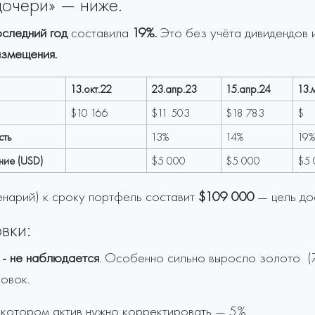
дочери» — ниже.
следний год
составила
19%.
Это без учёта дивидендов 
змещения.
13.окт.22
23.апр.23
15.апр.24
13.
$10 166
$11 503
$18 783
$ 
сть
13%
14%
19%
ние (USD)
$5 000
$5 000
$5
нарий) к сроку портфель составит
$109 000
— цель дос
вки:
 - не наблюдается
. Особенно сильно выросло золото (
ровок.
 котором актив нужно корректировать — 5%.