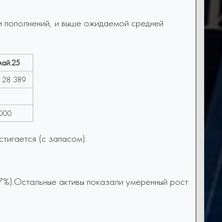
и пополнений, и выше ожидаемой средней
май.25
28 389
 000
тигается (с запасом).
7%).Остальные активы показали умеренный рост