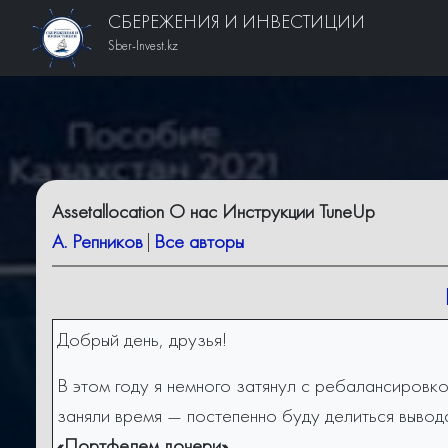
СБЕРЕЖЕНИЯ И ИНВЕСТИЦИИ
Sber-Invest.kz
Assetallocation О нас Инструкции TuneUp
А. Репников
|
Все авторы
Добрый день, друзья!
В этом году я немного затянул с ребалансировк
заняли время — постепенно буду делиться вывода
«Портфелем дочери»
.