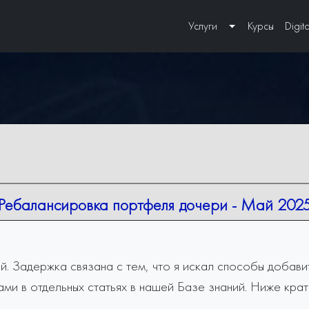
Услуги
Курсы
Digita
Toggle Dropdown
Ребалансировка портфеля дочери - Май 202
ой. Задержка связана с тем, что я искал способы добав
ми в отдельных статьях в нашей Базе знаний. Ниже кра