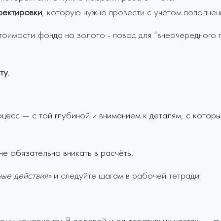
ректировки
, которую нужно провести с учётом пополнен
тоимости фонда на золото - повод для “внеочередного п
ту
.
оцесс — с той глубиной и вниманием к деталям, с котор
не обязательно вникать в расчёты.
ые действия»
и следуйте шагам в рабочей тетради.
ому компоненту. В долевой и альтеративных частях — ан