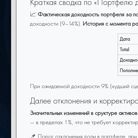
Краткая сводка по «Портфелю 
📈
Фактическая доходность портфеля за по
доходности (9–14%).
История с момента ра
Дата
Total
Доходно
Пополне
При ожидаемой доходности 9% (худший сце
Далее отклонения и корректиро
Значительных изменений в сруктуре активов
— в пределах 1%, что не требует корректи
📌 Порог отклонения доли в портфеле, при