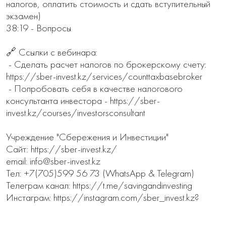
налогов, оплатить стоимость и сдать вступительный 
экзамен)

38:19 - Вопросы

🔗 Ссылки с вебинара:

 - Сделать расчет налогов по брокерскому счету: 
https://sber-invest.kz/services/counttaxbasebroker

 - Попробовать себя в качестве налогового 
консультанта инвестора - https://sber-
invest.kz/courses/investorsconsultant 

Учреждение "Сбережения и Инвестиции" 

Сайт: https://sber-invest.kz/ 

email: info@sber-invest.kz 

Тел: +7(705)599 56 73 (WhatsApp & Telegram) 

Телеграм канал: https://t.me/savingandinvesting 

Инстаграм: https://instagram.com/sber_invest.kz?