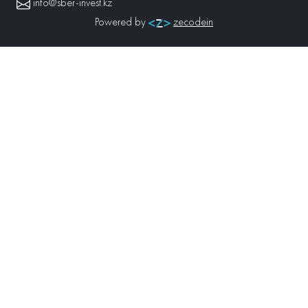
info@sber-invest.kz
Powered by
zecodein