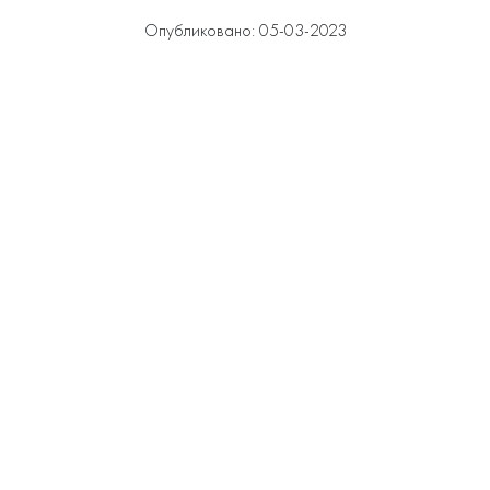
Опубликовано: 05-03-2023
овить свою налоговую декларацию а на вебинарах задав
и образовательную программу “Всеобщее Декларировани
tps://sber-invest.kz/courses/declaration.

екта и подготовка налоговой декларации

налоговой декларации ФНО 240/270. 
