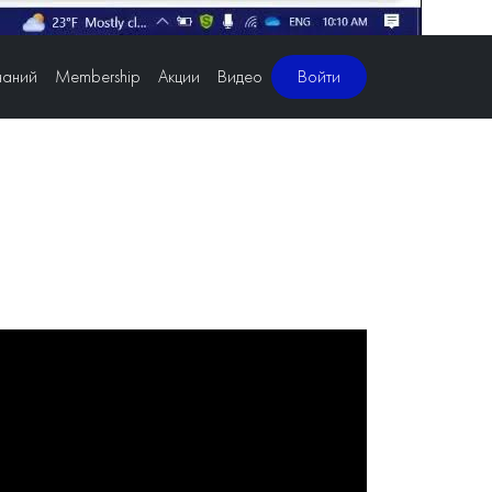
наний
Membership
Акции
Видео
Войти