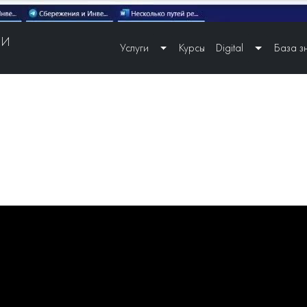
ИИ
Услуги
Курсы
Digital
База з
Toggle Dropdown