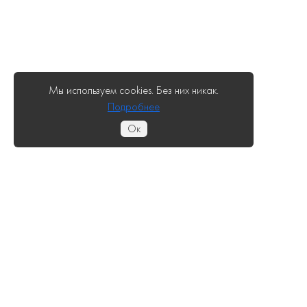
Мы используем cookies. Без них никак.
Подробнее
Ок
📢   По нашим инструкциям можно подгот
получать ответы. Для этого мы запустил
Подключатесь! 🚀 Подробнее на сайте  - ht
🔥Контент и авторство в базе знаний про
00:10 - Приветствие

01:52 - 3 пути решения вопроса подачи 