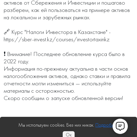
активов от Сбережения и Инвестиции и пошагово 
разберем, как ей пользоваться на примере активов 
на локальном и зарубежных рынках.

🔗 Курс "Налоги Инвестора в Казахстане" - 
https://sber-invest.kz/courses/investortaxinkz

❗ Внимание! Последнее обновление курса было в 
2022 году.

Информация по-прежнему актуальна в части основ 
налогообложения активов, однако ставки и правила 
отчетности могли измениться — используйте 
материалы с осторожностью.

Скоро сообщим о запуске обновленной версии!
Мы используем cookies. Без них никак.
Подробнее
Ок
Сбережения и Инвестиции – это проект, направленный на