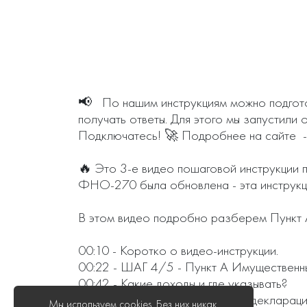
📢   По нашим инструкциям можно подгот
получать ответы. Для этого мы запустил
Подключатесь! 🚀 Подробнее на сайте  - ht
🔥 Это 3-е видео пошаговой инструкции 
ФНО-270 была обновлена - эта инструкци
В этом видео подробно разберем Пункт 
00:10 - Коротко о видео-инструкции.

00:22 - ШАГ 4/5 - Пункт А Имущественны
00:42 - Какие доходы и где указывать? 

01:15 - Пример для заполнения декларации
Мы используем cookies. Без них никак.