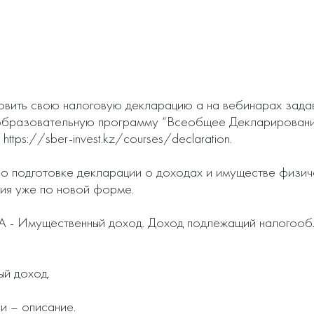
овить свою налоговую декларацию а на вебинарах задав
и образовательную программу “Всеобщее Декларировани
tps://sber-invest.kz/courses/declaration.

по подготовке декларации о доходах и имуществе физи
я уже по новой форме.

А - Имущественный доход. Доход подлежащий налогообл
й доход.

 – описание. 
