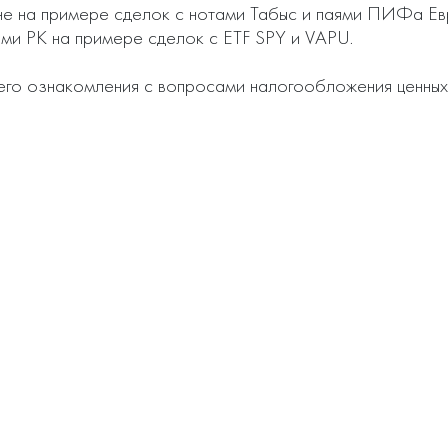
не на примере сделок с нотами Табыс и паями ПИФа Ев
ми РК на примере сделок с ETF SPY и VAPU.

го ознакомления с вопросами налогообложения ценных 
ьно живущими людьми случайно!

зец правильно заполненой декларации https://sber-inves
консультанту: https://sber-invest.kz/services/consultati
му консультанту: https://sber-invest.kz/services/taxretu
tive Brokers и TD Ameritrade в Казахстане самостоятельно?
компаний - https://sber-invest.kz/article/110 

 - https://sber-invest.kz/knowledgebase/list

ить профессию “Налоговый консультант инвестора”

тора”: 👉 https://sber-invest.kz/courses/investorsconsu