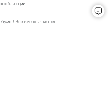
рооблигации 

бумаг! Все имена являются 
t.kz/article/1019

on  

rn 

- https://sber-invest.kz/article/109  

ltant 👈
