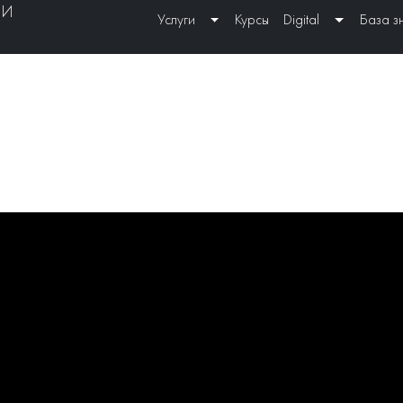
ИИ
Услуги
Курсы
Digital
База з
Toggle Dropdown