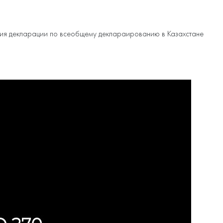
нения декларации по всеобщему деклараированию в Казахстане