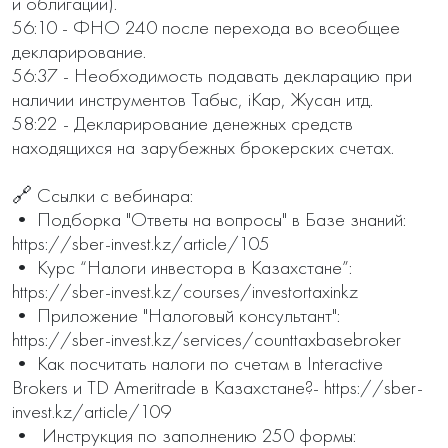
и облигации).

56:10 - ФНО 240 после перехода во всеобщее 
декларирование. 

56:37 - Необходимость подавать декларацию при 
наличии инструментов Табыс, iKap, Жусан итд.

58:22 - Декларирование денежных средств 
находящихся на зарубежных брокерских счетах. 

🔗 Ссылки с вебинара:

• Подборка "Ответы на вопросы" в Базе знаний: 
https://sber-invest.kz/article/105 

• Курс “Налоги инвестора в Казахстане”: 
https://sber-invest.kz/courses/investortaxinkz

• Приложение "Налоговый консультант": 
https://sber-invest.kz/services/counttaxbasebroker

• Как посчитать налоги по счетам в Interactive 
Brokers и TD Ameritrade в Казахстане?- https://sber-
invest.kz/article/109

•  Инструкция по заполнению 250 формы: 