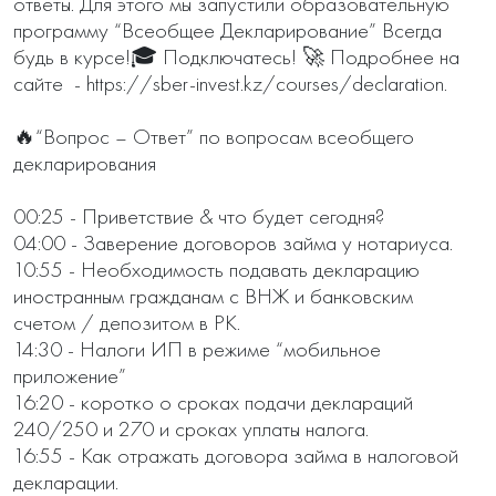
ответы. Для этого мы запустили образовательную 
программу “Всеобщее Декларирование” Всегда 
будь в курсе!🎓 Подключатесь! 🚀 Подробнее на 
сайте  - https://sber-invest.kz/courses/declaration.

🔥“Вопрос – Ответ” по вопросам всеобщего 
декларирования

00:25 - Приветствие & что будет сегодня?

04:00 - Заверение договоров займа у нотариуса. 

10:55 - Необходимость подавать декларацию 
иностранным гражданам с ВНЖ и банковским 
счетом / депозитом в РК.

14:30 - Налоги ИП в режиме “мобильное 
приложение” 

16:20 - коротко о сроках подачи деклараций 
240/250 и 270 и сроках уплаты налога. 

16:55 - Как отражать договора займа в налоговой 
декларации.
