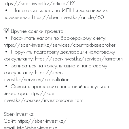
https://sber-invest.kz/article/121

•  Налоговые вычеты по ИПН и механизм их 
применения: https://sber-invest.kz/article/60

💡 Другие ссылки проекта :

• Рассчитать налоги по брокерскому счету: 
https://sber-invest.kz/services/counttaxbasebroker 

• Поручить подготовку декларации налоговому 
консультанту: https://sber-invest.kz/services/taxreturn 

• Записаться на консультацию к налоговому 
консультанту: https://sber-
invest.kz/services/consultation 

• Освоить профессию налоговый консультант 
инвестора: https://sber-
invest.kz/courses/investorsconsultant

Sber-Invest.kz 

Сайт: https://sber-invest.kz/ 

email: info@sber-invest.kz 
