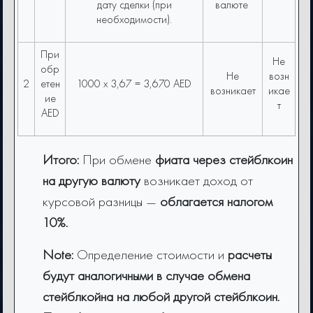
дату сделки (при
валюте
необходимости).
При
Не
обр
Не
возн
2
етен
1000 x 3,67 = 3,670 AED
возникает
икае
ие
т
AED
Итого:
При обмене
фиата через стейблкоин
на другую валюту
возникает доход от
курсовой разницы —
облагается налогом
10%.
Note:
Определение стоимости и
расчеты
будут аналогичными в случае обмена
стейблкойна на любой другой стейблкоин.