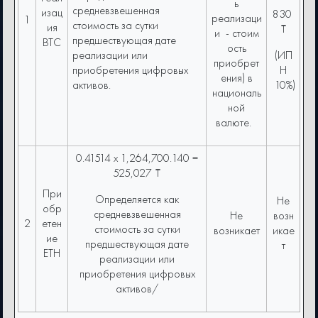
ь
средневзвешенная
изац
830
реализаци
1
стоимость за сутки
ия
₸
и - стоим
предшествующая дате
BTC
ость
реализации или
(ИП
приобрет
приобретения цифровых
Н
ения) в
активов.
10%)
националь
ной
валюте.
0.41514 x 1,264,700.140 =
525,027 ₸
При
Определяется как
Не
обр
средневзвешенная
Не
возн
2
етен
стоимость за сутки
возникает
икае
ие
предшествующая дате
т
ETH
реализации или
приобретения цифровых
активов/