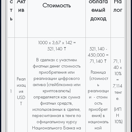
с
Акт
облага
На
Стоимость
т
ив
емый
лог
ь
доход
1000 x 3,67 x 142 =
521,140 ₸
521,140 -
450,000 =
В сделках с участием
71,140 ₸
71,1
фиатных денег стоимость
40 x
приобретения или
Разница
10%
реализации цифрового
(cтоимост
Реал
=
актива (стейблкоина или
ь
изац
7,114
криптовалюты)
реализаци
1
ия
тенг
определяется как сумма
и - стоим
USD
е.
фиатных средств,
ость
T
использованных в сделке,
приобрет
(ИП
пересчитанная в тенге по
ения) в
Н
официальному курсу
националь
10%)
Национального Банка на
ной