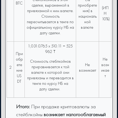
BTC
сделке, выраженной в
приобрете
(ИП
привязанной к ним валюте.
ния) в
Н
Стоимость
националь
10%)
пересчитывается в тенге по
ной
официальному курсу НБ на
валюте
дату сделки.
1,031.0765 x 510.11 = 525
962 ₸
При
обр
Не
Стоимость cтеблкойнов
ете
Не
возн
приравнивается к той
2
ние
возникает
икае
валюте к которой они
US
т
привязаны и переводится в
DT
тенге по курсу НБ на
дату сделки.
Итого:
При продаже криптовалюты за
стейблкойны
возникает налогооблагаемый