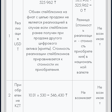
525 962 ₸
525,962 =
0 ₸
Обмен стейблкоина на
фиат с целью продажи не
Разница
является реализацией в
Реа
(cтоимост
случае если стейблкоин
лиз
Не
ь
ранее получен при
аци
возн
реализаци
1
продаже другого
я
икае
и - стоимо
цифрового
USD
т
сть
актива (крипты). Стоимость
T
приобрете
реализации стейблкоинов
ния) в
приравнивается к
националь
стоимости их
ной
приобретения.
валюте
При
Не
обр
Не
возн
2
етен
1031 x 530 = 546,430 ₸
возникает
икае
ие
т
KZT