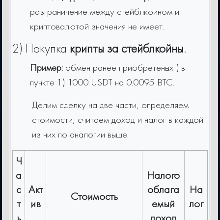
разграничение между стейблкоином и
криптовалютой значения не имеет.
2) Покупка
крипты
за стейблкойны
.
Пример:
обмен ранее приобретеных ( в
пункте 1)
1000 USDT на 0.0095 BTC.
Делим сделку на две части, определяем
стоимости, считаем доход и налог в каждой
из них по аналогии выше.
Ч
а
Налого
с
Акт
облага
На
Стоимость
т
ив
емый
лог
ь
доход