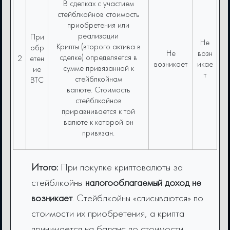
В сделках с участием
стейблкойнов стоимость
приобретения или
реализации
При
Не
Крипты (второго актива в
обр
Не
возн
сделке) определяется в
2
етен
возникает
икае
сумме привязанной к
ие
т
стейблкойнам
BTC
валюте. Стоимость
стейблкойнов
приравнивается к той
валюте к которой он
привязан.
Итого:
При покупке криптовалюты за
стейблкойны
налогооблагаемый доход не
возникает
. Стейблкойны «списываются» по
стоимости их приобретения, а крипта
принимается на баланс по стоимости,