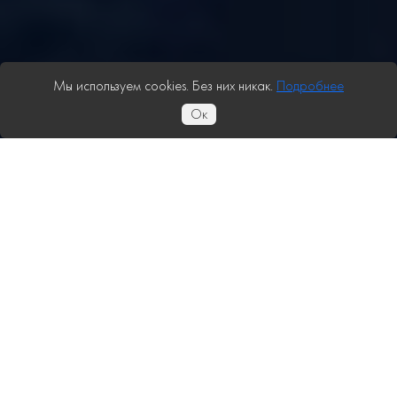
Мы используем cookies. Без них никак.
Подробнее
Ок
Сбережения и Инвестиции – это проект, направленный на
развитие общей финансовой грамотности в Казахстане.
Политика конфиденциальности