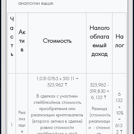
аналогии выше.
Ч
а
Налого
Ак
с
облага
На
ти
Стоимость
т
емый
лог
в
ь
доход
1,031.0765 x 510.11 =
525,962 ₸
525,962 -
519,830 =
6
В сделках с участием
6,132 ₸
132
стейблкойнов стоимость
x
приобретения или
Разница
Реа
10%
реализации криптовалюты
(cтоимость
лиз
=
(второго актива в сделке)
реализаци
1
аци
613.
равна стоимости
и - стоимо
я
2 ₸
стейблкойнов в этой
сть