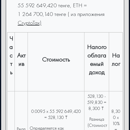
55 592 649,420 тенге, ETH =
1 264 700,140 тенге ( из приложения
CryptoTax)
Ч
а
Налого
с
Акт
облага
На
Стоимость
т
ив
емый
лог
ь
доход
528,130 -
519,830 =
8,300 ₸
0.0095 x 55 592 649,420
8,30
= 528,130 ₸
0 x
Разница
10%
(Стоимост
Определяется как
Реал
=