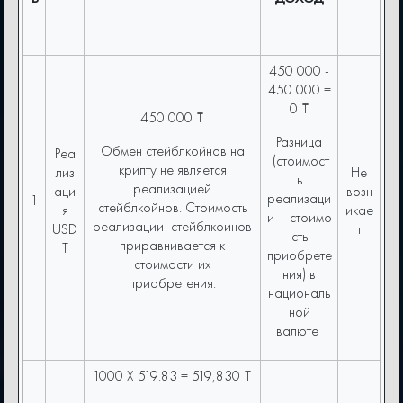
450 000 -
450 000 =
0 ₸
450 000 ₸
Разница
Обмен стейблкойнов на
Реа
(cтоимост
крипту не является
лиз
Не
ь
реализацией
аци
возн
реализаци
1
стейблкойнов. Стоимость
я
икае
и - стоимо
реализации стейблкоинов
USD
т
сть
приравнивается к
T
приобрете
стоимости их
ния) в
приобретения.
националь
ной
валюте
1000 X 519.83 = 519,830 ₸