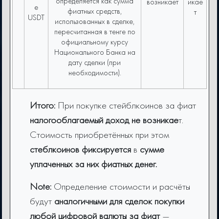
определяется как сумма
возникает
икае
е
фиатных средств,
т
USDT
использованных в сделке,
пересчитанная в тенге по
официальному курсу
Национального Банка на
дату сделки (при
необходимости).
Итого:
При покупке стейблкоинов за фиат
налогооблагаемый доход не возникае
т.
Стоимость приобретённых при этом
стеблкоинов фиксируется
в
сумме
уплаченных за них фиатных денег.
Note:
Определение стоимости и расчёты
будут
аналогичными для сделок покупки
любой цифровой валюты за фиат
—