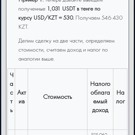
полученные
1,031 USDT в тенге по
курсу USD/KZT = 530.
Получаем 546 430
KZT.
Делим сделку на две части, определяем
стоимости, считаем доход и налог по
аналогии выше.
Ч
а
Налого
с
Акт
облага
На
Стоимость
т
ив
емый
лог
ь
доход
525,962 -