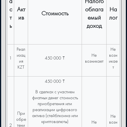
а
Налого
с
Акт
облага
На
Стоимость
т
ив
емый
лог
ь
доход
Реал
Не
изац
Не
возн
1
450 000 ₸
ия
возникает
икае
KZT
т
450 000 ₸
В сделках с участием
фиатных денег стоимость
приобретения или
реализации цифрового
При
актива (стейблкоина или
Не
обре
криптовалюты)
Не
возн
2
тени